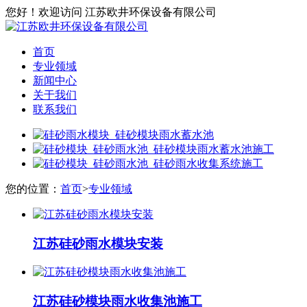
您好！欢迎访问 江苏欧井环保设备有限公司
首页
专业领域
新闻中心
关于我们
联系我们
您的位置：
首页
>
专业领域
江苏硅砂雨水模块安装
江苏硅砂模块雨水收集池施工