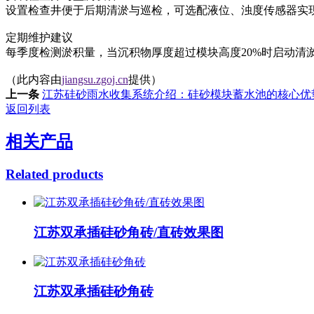
设置检查井便于后期清淤与巡检，可选配液位、浊度传感器实
定期维护建议‌
每季度检测淤积量，当沉积物厚度超过模块高度20%时启动清
（此内容由
jiangsu.zgoj.cn
提供）
上一条
江苏硅砂雨水收集系统介绍：硅砂模块蓄水池的核心优
返回列表
相关产品
Related products
江苏双承插硅砂角砖/直砖效果图
江苏双承插硅砂角砖