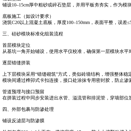
铺设10–15cm厚中粗砂或碎石垫层，并用平板夯夯实，作为
底板施工（如设计要求）‌
浇筑C20以上混凝土底板，厚度100–150mm，表面平整，误差≤5
三、硅砂模块标准化组装流程
首层模块定位‌
从基坑一角开始铺设，使用水平仪校准，确保第一层模块水平对
逐层错缝拼装‌
上下层模块采用“错缝砌筑”方式，类似砖墙结构，增强整体稳
模块间通过榫卯式卡扣连接，接口处涂抹专用密封胶，防止渗
管道预埋与接口预留‌
在拼装过程中同步安装进出水管、溢流管和排泥管，穿墙部位
四、外部包裹与防渗处理
铺设反滤层与防渗膜‌