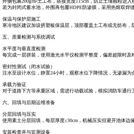
外侧包裹200g/m²土工布，搭接宽度≥15cm，防止土壤颗粒进
若为封闭式蓄水池，外围再包覆HDPE防渗膜，采用热熔双焊
保温与保护层施工‌
寒冷地区建议加设挤塑板保温层，顶部覆盖土工布或无纺布，
五、质量检测与系统调试
水平度与垂直度检测‌
每完成一层拼装，使用激光水平仪检测平整度，偏差超限时及
密封性测试（闭水试验）‌
注水至设计水位，静置24小时，观察水位下降情况，无渗漏为
承载力验证‌
对于道路下方等承重区域，需进行动载试验，模拟消防车通行
六、回填与后期运维准备
分层回填与压实‌
使用素土分层回填，每层厚度≤30cm，机械压实但避开池体边
安装检查井与监测设备‌