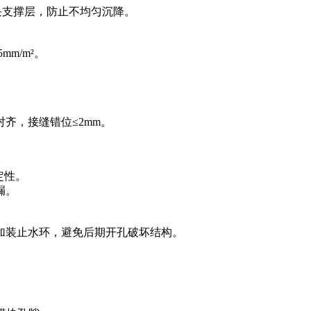
模块支撑层，防止不均匀沉降。
mm/m²。
齐，接缝错位≤2mm。
定性。
漏。
加装止水环，避免后期开孔破坏结构。