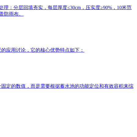
‌：分层回填夯实，每层厚度≤30cm，压实度≥90%，10米范
覆盖防雨布。
场景的应用讨论，它的核心优势特点如下：
一个固定的数值，而是需要根据蓄水池的功能定位和有效容积来综