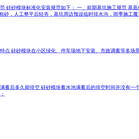
范 硅砂模块标准化安装规范如下： 一、前期基坑施工规范 基底处理
cm厚中粗砂，人工整平后轻夯，基坑周边预设临时排水沟，雨季施工
优势特点 硅砂模块在小区绿化、停车场地下安装、市政调蓄等多
水池满蓄后多久能排空 硅砂模块蓄水池满蓄后的排空时间并没有
：