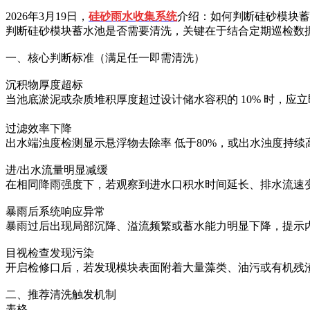
2026年3月19日，
硅砂雨水收集系统
介绍：如何判断硅砂模块蓄
判断硅砂模块蓄水池是否需要清洗‌，关键在于结合定期巡检
一、核心判断标准（满足任一即需清洗）
沉积物厚度超标‌
当池底淤泥或杂质堆积厚度超过设计储水容积的 ‌10%‌ 时，
过滤效率下降‌
出水端浊度检测显示悬浮物去除率 ‌低于80%‌，或出水浊度持续
进/出水流量明显减缓‌
在相同降雨强度下，若观察到进水口积水时间延长、排水流速
暴雨后系统响应异常‌
暴雨过后出现局部沉降、溢流频繁或蓄水能力明显下降，提示
目视检查发现污染‌
开启检修口后，若发现模块表面附着大量藻类、油污或有机残
二、推荐清洗触发机制
表格