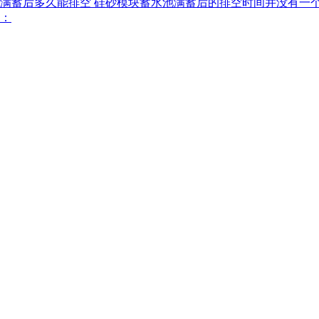
水池满蓄后多久能排空 硅砂模块蓄水池满蓄后的排空时间并没有
：