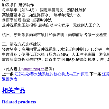
触发条件 建议动作
每年旱季（如3–4月） 固定年度清洗，预防性维护
高浊度进水区（如道路雨水） 每半年清洗一次
暴雨季前后 检查+必要时冲洗
反冲洗系统压差报警 启动自动冲洗程序，无效则人工介入
杭州、苏州等多雨城市项目经验表明：‌雨季前后各做一次检查‌
三、清洗方式选择建议
轻度堵塞‌：启用内置反冲洗系统，水流反向冲刷 ‌10–15分钟‌，
中度淤积‌：使用低压水枪（压力≤‌3MPa‌）人工冲洗表面，避
重度堵塞或长期未维护‌：建议由专业团队拆解局部模块，进行
（此内容由
jiangsu.zgoj.cn
提供）
上一条
江苏硅砂蓄水池系统的核心构成与工作原理
下一条
江
返回列表
相关产品
Related products