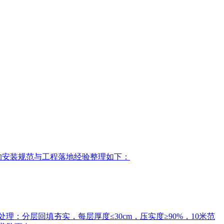
前的安装规范与工程落地经验整理如下：
‌：分层回填夯实，每层厚度≤30cm，压实度≥90%，10米范