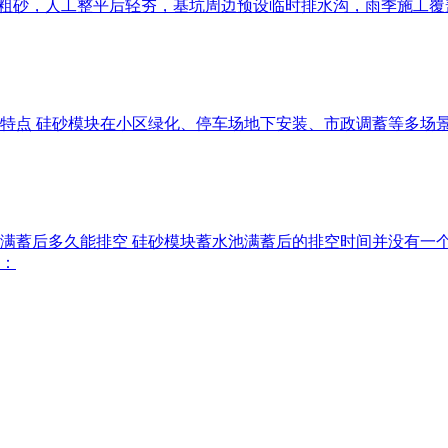
cm厚中粗砂，人工整平后轻夯，基坑周边预设临时排水沟，雨季施工
优势特点 硅砂模块在小区绿化、停车场地下安装、市政调蓄等多
水池满蓄后多久能排空 硅砂模块蓄水池满蓄后的排空时间并没有
：