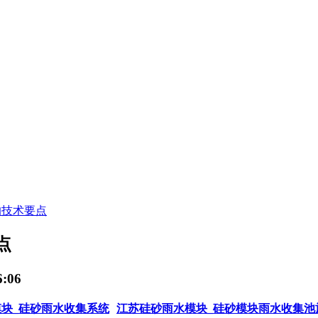
的技术要点
点
:06
块_硅砂雨水收集系统
江苏硅砂雨水模块_硅砂模块雨水收集池