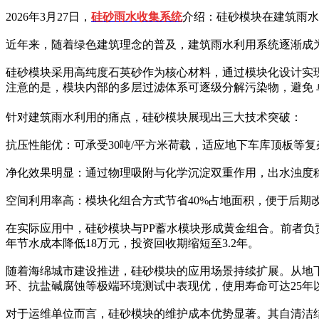
2026年3月27日，
硅砂雨水收集系统
介绍：硅砂模块在建筑雨水
近年来，随着绿色建筑理念的普及，建筑雨水利用系统逐渐成
硅砂模块采用高纯度石英砂作为核心材料，通过模块化设计实
注意的是，模块内部的多层过滤体系可逐级分解污染物，避免
针对建筑雨水利用的痛点，硅砂模块展现出三大技术突破：
抗压性能优：可承受30吨/平方米荷载，适应地下车库顶板等
净化效果明显：通过物理吸附与化学沉淀双重作用，出水浊度稳
空间利用率高：模块化组合方式节省40%占地面积，便于后期
在实际应用中，硅砂模块与PP蓄水模块形成黄金组合。前者负
年节水成本降低18万元，投资回收期缩短至3.2年。
随着海绵城市建设推进，硅砂模块的应用场景持续扩展。从地
环、抗盐碱腐蚀等极端环境测试中表现优，使用寿命可达25年
对于运维单位而言，硅砂模块的维护成本优势显著。其自清洁结