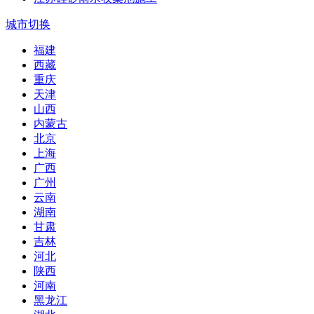
城市切换
福建
西藏
重庆
天津
山西
内蒙古
北京
上海
广西
广州
云南
湖南
甘肃
吉林
河北
陕西
河南
黑龙江