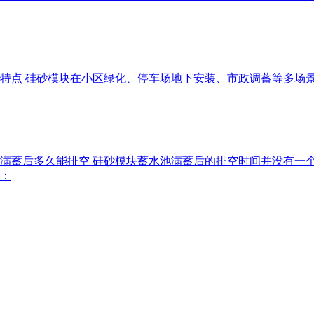
优势特点 硅砂模块在小区绿化、停车场地下安装、市政调蓄等多
水池满蓄后多久能排空 硅砂模块蓄水池满蓄后的排空时间并没有
：