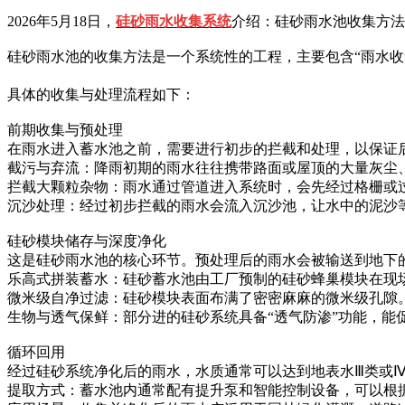
2026年5月18日，
硅砂雨水收集系统
介绍：硅砂雨水池收集方法
硅砂雨水池的收集方法是一个系统性的工程，主要包含“雨水收
具体的收集与处理流程如下：
前期收集与预处理
在雨水进入蓄水池之前，需要进行初步的拦截和处理，以保证
截污与弃流：降雨初期的雨水往往携带路面或屋顶的大量灰尘
拦截大颗粒杂物：雨水通过管道进入系统时，会先经过格栅或
沉沙处理：经过初步拦截的雨水会流入沉沙池，让水中的泥沙
硅砂模块储存与深度净化
这是硅砂雨水池的核心环节。预处理后的雨水会被输送到地下
乐高式拼装蓄水：硅砂蓄水池由工厂预制的硅砂蜂巢模块在现
微米级自净过滤：硅砂模块表面布满了密密麻麻的微米级孔隙
生物与透气保鲜：部分进的硅砂系统具备“透气防渗”功能，
循环回用
经过硅砂系统净化后的雨水，水质通常可以达到地表水Ⅲ类或
提取方式：蓄水池内通常配有提升泵和智能控制设备，可以根