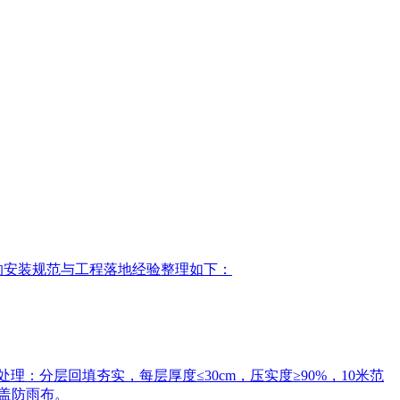
前的安装规范与工程落地经验整理如下：
‌：分层回填夯实，每层厚度≤30cm，压实度≥90%，10米范
覆盖防雨布。