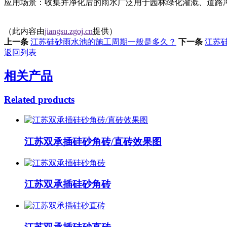
应用场景：收集并净化后的雨水广泛用于园林绿化灌溉、道路
（此内容由
jiangsu.zgoj.cn
提供）
上一条
江苏硅砂雨水池的施工周期一般是多久？
下一条
江苏
返回列表
相关产品
Related products
江苏双承插硅砂角砖/直砖效果图
江苏双承插硅砂角砖