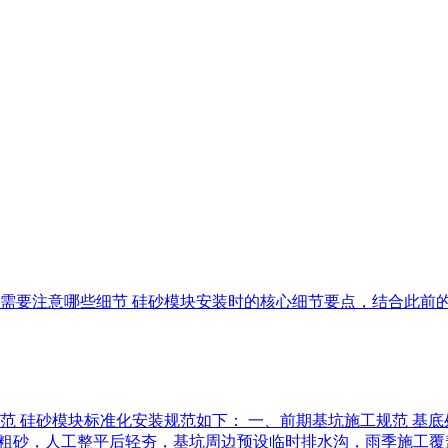
装时需要注意哪些细节 硅砂模块安装时的核心细节要点，结合此
范 硅砂模块标准化安装规范如下： 一、前期基坑施工规范 基底处理
cm厚中粗砂，人工整平后轻夯，基坑周边预设临时排水沟，雨季施工