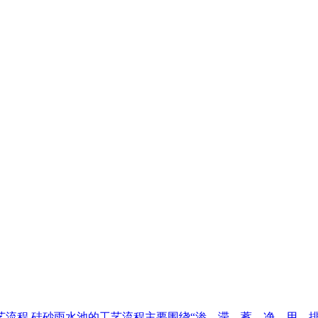
池工艺流程 硅砂雨水池的工艺流程主要围绕“渗、滞、蓄、净、用