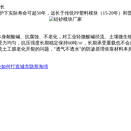
长
下实际寿命可超50年‌，远长于传统PP塑料模块（15-20年）
，本身耐酸碱、抗腐蚀、不老化，对工业轻微酸碱径流、土壤微
受力均匀，抗压强度长期稳定保持60吨/㎡，长期承受重载也不
统土工膜老化开裂的问题，"透气不透水"的防渗原理依靠材料本身
块如何打造城市隐形海绵