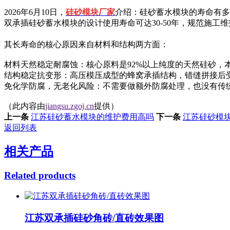
2026年6月10日，
硅砂模块厂家
介绍：硅砂蓄水模块的寿命有多
双承插硅砂蓄水模块的设计使用寿命可达30-50年，规范施工维护
其长寿命的核心原因来自材料和结构两方面：
材料天然稳定耐腐蚀‌：核心原料是92%以上纯度的天然硅砂
结构稳定抗变形‌：高压模压成型的蜂窝承插结构，错缝拼接后
免化学防腐，无老化风险‌：不需要做额外防腐处理，也没有传
（此内容由
jiangsu.zgoj.cn
提供）
上一条
江苏硅砂蓄水模块的维护费用高吗
下一条
江苏硅砂模
返回列表
相关产品
Related products
江苏双承插硅砂角砖/直砖效果图