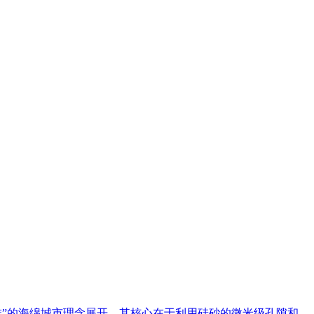
、排”的海绵城市理念展开。其核心在于利用硅砂的微米级孔隙和