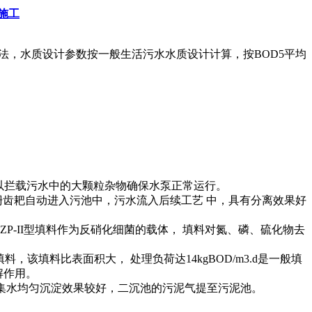
施工
法，水质设计参数按一般生活污水水质设计计算，按BOD5平均
，以拦载污水中的大颗粒杂物确保水泵正常运行。
栅齿耙自动进入污池中，污水流入后续工艺 中，具有分离效果好
P-II型填料作为反硝化细菌的载体， 填料对氮、磷、硫化物去
，该填料比表面积大， 处理负荷达14kgBOD/m3.d是一般填
解作用。
，其槽集水均匀沉淀效果较好，二沉池的污泥气提至污泥池。