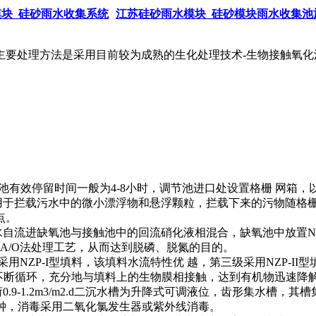
块_硅砂雨水收集系统
江苏硅砂雨水模块_硅砂模块雨水收集池
要处理方法是采用目前较为成熟的生化处理技术-生物接触氧化
池有效停留时间一般为4-8小时，调节池进口处设置格栅 网箱
用于拦载污水中的微小漂浮物和悬浮颗粒，拦载下来的污物随格
点。
自流进缺氧池与接触池中的回流硝化液相混合，缺氧池中放置NZ
A/O法处理工艺，从而达到脱磷、脱氮的目的。
ZP-I型填料，该填料水流特性优 越，第三级采用NZP-II型填料
内不断循环，充分地与填料上的生物膜相接触，达到有机物迅速降
.9-1.2m3/m2.d二沉水槽为升降式可调液位，齿形集水槽
30分钟，消毒采用二氧化氯发生器或紫外线消毒。