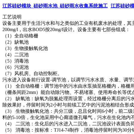
江苏硅砂模块_硅砂雨水池_硅砂雨水收集系统施工
江苏硅砂模
工艺说明
设备主要用于生活污水和与之类似的工业有机废水的处理，其主
200mg/l，出水BOD5按20mg/l设计。设备主要有七部份组成：
（1）全自动格栅
（2）缺氧池
（3）生物接触氧化池
（4）二沉池
（5）消毒池
（6）污泥池
（7）风机房、自动控制柜。
污水进入设备前行设置-调节池，以调节污水水质、水量、调节
（1） 全自动格栅：调节池中的污水由水泵抽至格栅内，格栅
（栅条间距2mm）能自动除污物、不易堵塞、使用寿命长等优
（2） 缺氧池：缺氧为脱氮处理而设置，经过格栅分离后的污水
除效果好，停留时间为2小时与前续工艺中的污泥池相结合形成
（3） 生物接触氧化池：共分三级，总且化时间6小时，前二级采用N
料的5-10倍，生化池采用中心廊道微孔曝气，污水在生化池
（4） 二沉池：生化后的污水进入二沉池，二沉池设计表面负荷0
（5） 消毒池：按标准：TJ14-74制作，消毒池停留时间为