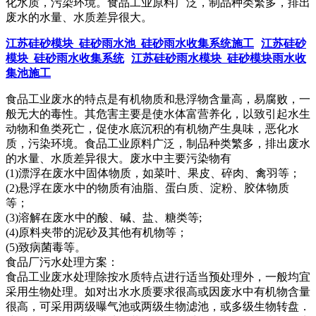
化水质，污染环境。食品工业原料广泛，制品种类繁多，排出
废水的水量、水质差异很大。
江苏硅砂模块_硅砂雨水池_硅砂雨水收集系统施工
江苏硅砂
模块_硅砂雨水收集系统
江苏硅砂雨水模块_硅砂模块雨水收
集池施工
食品工业废水的特点是有机物质和悬浮物含量高，易腐败，一
般无大的毒性。其危害主要是使水体富营养化，以致引起水生
动物和鱼类死亡，促使水底沉积的有机物产生臭味，恶化水
质，污染环境。食品工业原料广泛，制品种类繁多，排出废水
的水量、水质差异很大。废水中主要污染物有
(1)漂浮在废水中固体物质，如菜叶、果皮、碎肉、禽羽等；
(2)悬浮在废水中的物质有油脂、蛋白质、淀粉、胶体物质
等；
(3)溶解在废水中的酸、碱、盐、糖类等;
(4)原料夹带的泥砂及其他有机物等；
(5)致病菌毒等。
食品厂污水处理方案：
食品工业废水处理除按水质特点进行适当预处理外，一般均宜
采用生物处理。如对出水水质要求很高或因废水中有机物含量
很高，可采用两级曝气池或两级生物滤池，或多级生物转盘．