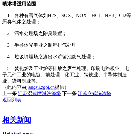
喷淋塔适用范围
1：各种有害气体如H2S、SOX、NOX、HCI、NH3、CI2等
恶臭气体之处理；
2：污水处理场之除臭装置；
3：半导体光电业之制程排气处理；
4：垃圾填埋场之渗出水贮留池废气处理；
5：焚化炉及工业炉等排放之废气处理。印刷电路板业、电
子元件工业的电镀、前处理、化工业、钢铁业、半导体制造
业、染料制业等。
（此内容由
jiangsu.zgoj.cn
提供）
上一条
江苏湿式喷淋洗涤塔
下一条
江苏立式洗涤塔
返回列表
相关新闻
Related news