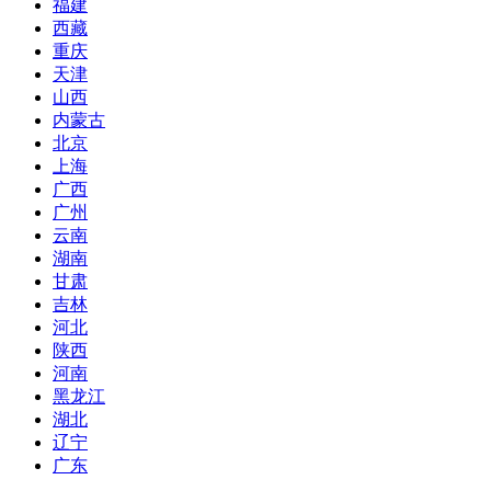
福建
西藏
重庆
天津
山西
内蒙古
北京
上海
广西
广州
云南
湖南
甘肃
吉林
河北
陕西
河南
黑龙江
湖北
辽宁
广东