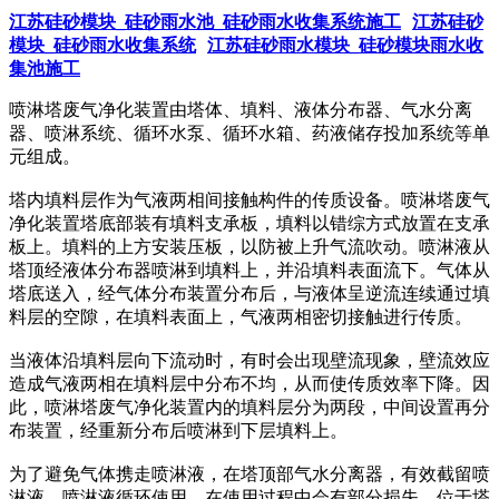
江苏硅砂模块_硅砂雨水池_硅砂雨水收集系统施工
江苏硅砂
模块_硅砂雨水收集系统
江苏硅砂雨水模块_硅砂模块雨水收
集池施工
喷淋塔废气净化装置由塔体、填料、液体分布器、气水分离
器、喷淋系统、循环水泵、循环水箱、药液储存投加系统等单
元组成。
塔内填料层作为气液两相间接触构件的传质设备。喷淋塔废气
净化装置塔底部装有填料支承板，填料以错综方式放置在支承
板上。填料的上方安装压板，以防被上升气流吹动。喷淋液从
塔顶经液体分布器喷淋到填料上，并沿填料表面流下。气体从
塔底送入，经气体分布装置分布后，与液体呈逆流连续通过填
料层的空隙，在填料表面上，气液两相密切接触进行传质。
当液体沿填料层向下流动时，有时会出现壁流现象，壁流效应
造成气液两相在填料层中分布不均，从而使传质效率下降。因
此，喷淋塔废气净化装置内的填料层分为两段，中间设置再分
布装置，经重新分布后喷淋到下层填料上。
为了避免气体携走喷淋液，在塔顶部气水分离器，有效截留喷
淋液。喷淋液循环使用，在使用过程中会有部分损失，位于塔