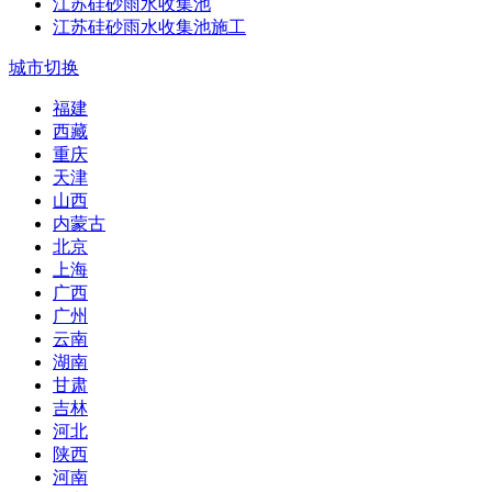
江苏硅砂雨水收集池
江苏硅砂雨水收集池施工
城市切换
福建
西藏
重庆
天津
山西
内蒙古
北京
上海
广西
广州
云南
湖南
甘肃
吉林
河北
陕西
河南