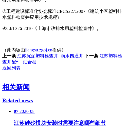
排水用塑料检查井》；
③工程建设标准化协会标准CECS227:2007《建筑小区塑料排
水塑料检查井应用技术规程》；
④CJ/T326-2010《上海市政排水用塑料检查井》。
（此内容由
jiangsu.zgoj.cn
提供）
上一条
江苏沉泥塑料检查井_雨水四通井
下一条
江苏塑料检
查井配件_汇合盘
返回列表
相关新闻
Related news
07
2026-08
江苏硅砂模块安装时需要注意哪些细节