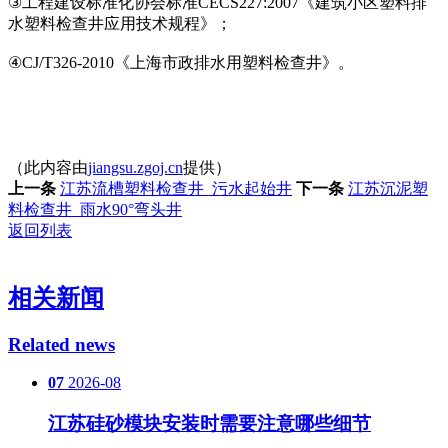
③工程建设标准化协会标准CECS227:2007《建筑小区塑料排
水塑料检查井应用技术规程》；
④CJ/T326-2010《上海市政排水用塑料检查井》。
（此内容由
jiangsu.zgoj.cn
提供）
上一条
江苏流槽塑料检查井_污水起始井
下一条
江苏沉泥塑
料检查井_雨水90°弯头井
返回列表
相关新闻
Related news
07
2026-08
江苏硅砂模块安装时需要注意哪些细节