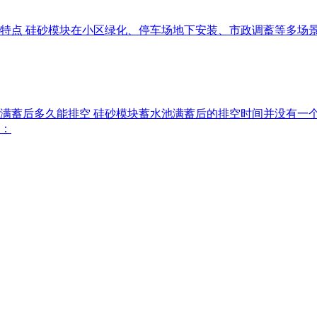
优势特点 硅砂模块在小区绿化、停车场地下安装、市政调蓄等多
水池满蓄后多久能排空 硅砂模块蓄水池满蓄后的排空时间并没有
：