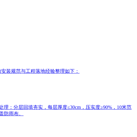
前的安装规范与工程落地经验整理如下：
‌：分层回填夯实，每层厚度≤30cm，压实度≥90%，10米范
覆盖防雨布。