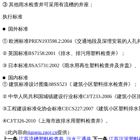
③ 其他雨水检查井可采用有流槽的井座；
执行标准
■ 国外标准
① 欧洲标准PREN193598.2:2004《交通地段及深埋安装的
② 英国标准BS7158:2001《排水、排污用塑料检查井》；
③ 日本标准JISA5731:2002《雨水用再生塑料检查井及井
■ 国内标准
① 建筑标准设计图集08SS523《 建筑小区塑料排水检查井》；
② 中华人民共和国城镇建设行业标准CJ/T233-2006《建筑
③工程建设标准化协会标准CECS227:2007《建筑小区塑料
④CJ/T326-2010《上海市政排水用塑料检查井》。
（此内容由
jiangsu.zgoj.cn
提供）
上一条
江苏流槽塑料检查井_污水三通井
下一条
江苏沉泥塑料